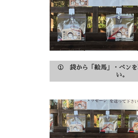
① 袋から「絵馬」・ペンを
い。