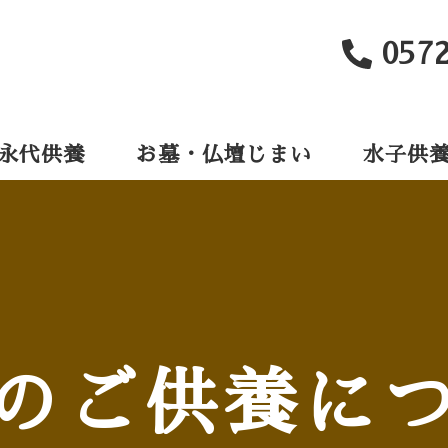
057
永代供養
お墓・仏壇じまい
水子供
のご供養に