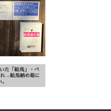
いた「絵馬」・ペ
入れ→絵馬納め箱に
い。