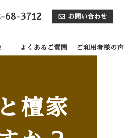
2-68-3712
お問い合わせ
養
よくあるご質問
ご利用者様の声
と檀家